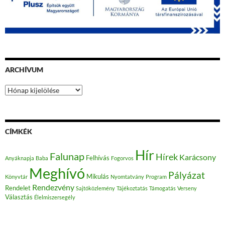
ARCHÍVUM
Archívum
CÍMKÉK
Hír
Falunap
Hírek
Karácsony
Felhívás
Anyáknapja
Baba
Fogorvos
Meghívó
Pályázat
Mikulás
Könyvtár
Nyomtatvány
Program
Rendezvény
Rendelet
Sajtóközlemény
Tájékoztatás
Támogatás
Verseny
Választás
Élelmiszersegély