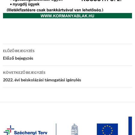
Bejegyzés
ELŐZŐ BEJEGYZÉS
navigáció
Előző bejegyzés
KÖVETKEZŐ BEJEGYZÉS
2022. évi beiskolázási támogatási igénylés